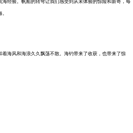
航海经验。帆船的转弯让我们感受到从未体验的惊险和新奇，每
海。
和着海风和海浪久久飘荡不散。海钓带来了收获，也带来了惊