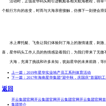
活动时，正值星华码头刚引进帆船各相关航海教程，得幸
个航行方向的改变，时而与大海亲密接触，仿佛下一刻便会滑
水上摩托艇、飞鱼让我们体验到了海上的激情速度，刺激
喜，星华码头工作人员的热情感染着我们，为我们带来了无微
大海，充满了挑战和许多未知，犹如星华的未来前路，等
上一篇：2019年星华实业地产员工系列体育活动
下一篇：2017年海南星华集团“迎中秋，庆国庆”首届职
返回
开云集团官网开云集团官网开云集团官网开云集团官网首页-
集团简介