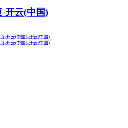
开云(中国)
开云(中国)-开云(中国)
开云(中国)-开云(中国)