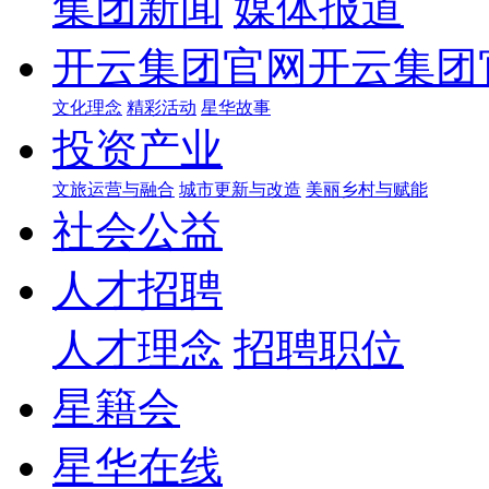
集团新闻
媒体报道
开云集团官网开云集团官
文化理念
精彩活动
星华故事
投资产业
文旅运营与融合
城市更新与改造
美丽乡村与赋能
社会公益
人才招聘
人才理念
招聘职位
星籍会
星华在线